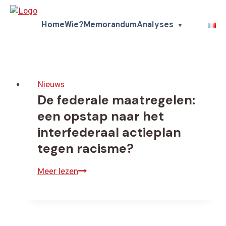
Home
Wie?
Memorandum
Analyses
Doorgaan
naar
inhoud
Nieuws
De federale maatregelen:
een opstap naar het
interfederaal actieplan
tegen racisme?
De
Meer lezen
federale
maatregelen:
een