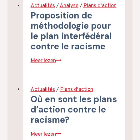
de
Actualités
/
Analyse
/
Plans d'action
gouvernement
Proposition de
fédéral
méthodologie pour
et
le plan interfédéral
la
contre le racisme
nouvelle
tentative
Proposition
Meer lezen
d’élaboration
de
d’un
méthodologie
plan
pour
d’action
Actualités
/
Plans d'action
le
interfédéral
Où en sont les plans
plan
contre
d’action contre le
interfédéral
le
racisme?
contre
racisme
le
Où
Meer lezen
racisme