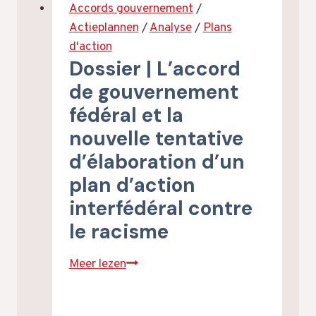
Analyse
Accords gouvernement
/
société
de
Actieplannen
/
Analyse
/
Plans
civile
l’accord
d'action
de
Dossier | L’accord
gouvernement
de gouvernement
2025-
fédéral et la
29
nouvelle tentative
d’élaboration d’un
plan d’action
interfédéral contre
le racisme
Dossier
Meer lezen
|
L’accord