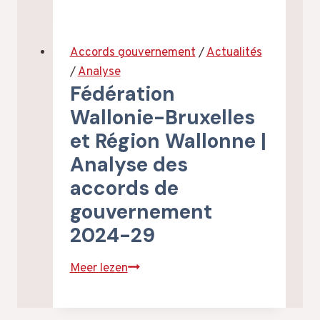
en
sont
les
Accords gouvernement
/
Actualités
plans
/
Analyse
d’action
Fédération
contre
Wallonie-Bruxelles
le
et Région Wallonne |
racisme?
Analyse des
accords de
gouvernement
2024-29
Fédération
Meer lezen
Wallonie-
Bruxelles