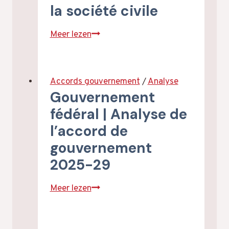
la société civile
Plan
Meer lezen
interfédéral
contre
le
Accords gouvernement
/
Analyse
racisme
Gouvernement
|
fédéral | Analyse de
Impliquer
l’accord de
les
gouvernement
personnes
qui
2025-29
vivent
le
Gouvernement
Meer lezen
racisme
fédéral
et
|
la